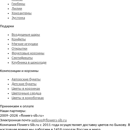
Герберы
Лилии
Хризантемы
Эустома
Подарки
Воздушные шары
Конфеты
Мягкие игрушки
Открытки
Фруктовые корзины
Сертификаты
Клубника в шоколаде
Композиции и корзины
Авторские букеты
Детские букеты
Цветы в корзинах
Цветочные сердца
Цветы в коробочках
Принимаем к оплате
Наши партнеры:
2009–2026 «
flowers-sib.ru
»
Электронная почта
welove@flowers-sib.ru
Компания Flowers-Sib.ru с 2011 года осуществляет доставку цветов по Быкову. В
настоящее время мы работаем в 1459 городах России и мира.