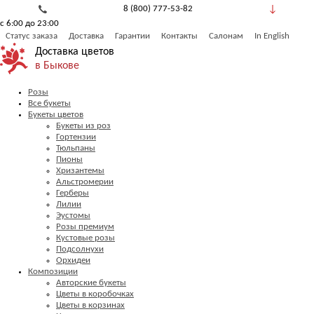
8 (800) 777-53-82
с 6:00 до 23:00
Обратный звонок
Статус заказа
Доставка
Гарантии
Контакты
Салонам
In English
Доставка цветов
в Быкове
Розы
Все букеты
Букеты цветов
Букеты из роз
Гортензии
Тюльпаны
Пионы
Хризантемы
Альстромерии
Герберы
Лилии
Эустомы
Розы премиум
Кустовые розы
Подсолнухи
Орхидеи
Композиции
Авторские букеты
Цветы в коробочках
Цветы в корзинах