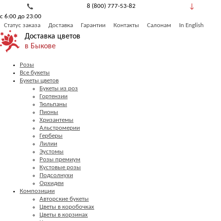
8 (800) 777-53-82
с 6:00 до 23:00
Обратный звонок
Статус заказа
Доставка
Гарантии
Контакты
Салонам
In English
Доставка цветов
в Быкове
Розы
Все букеты
Букеты цветов
Букеты из роз
Гортензии
Тюльпаны
Пионы
Хризантемы
Альстромерии
Герберы
Лилии
Эустомы
Розы премиум
Кустовые розы
Подсолнухи
Орхидеи
Композиции
Авторские букеты
Цветы в коробочках
Цветы в корзинах