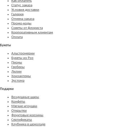
Как оплатить
Статус заказа
Условия доставки
Галерея
Отмена заказа
Промо-коды
Советы от флориста
Корпоративным клиентам
Оплата
Букеты
Альстромерии
Букеты из Роз
Пионы
Герберы
Лилии
Хризантемы
Эустома
Подарки
Воздушные шары
Конфеты
Мягкие игрушки
Открытки
Фруктовые корзины
Сертификаты
Клубника в шоколаде