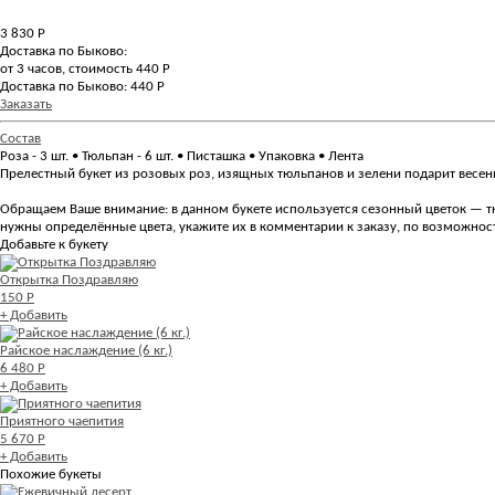
3 830
Р
Доставка по Быково:
от 3 часов, стоимость 440 Р
Доставка по Быково: 440 Р
Заказать
Состав
Роза - 3 шт. • Тюльпан - 6 шт. • Писташка • Упаковка • Лента
Прелестный букет из розовых роз, изящных тюльпанов и зелени подарит весен
Обращаем Ваше внимание: в данном букете используется сезонный цветок — тюл
нужны определённые цвета, укажите их в комментарии к заказу, по возможнос
Добавьте к букету
Открытка Поздравляю
150 Р
+ Добавить
Райское наслаждение (6 кг.)
6 480 Р
+ Добавить
Приятного чаепития
5 670 Р
+ Добавить
Похожие букеты