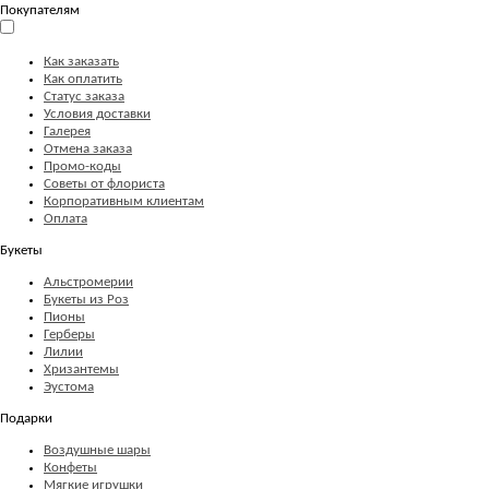
Покупателям
Как заказать
Как оплатить
Статус заказа
Условия доставки
Галерея
Отмена заказа
Промо-коды
Советы от флориста
Корпоративным клиентам
Оплата
Букеты
Альстромерии
Букеты из Роз
Пионы
Герберы
Лилии
Хризантемы
Эустома
Подарки
Воздушные шары
Конфеты
Мягкие игрушки