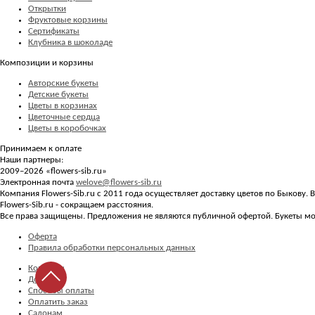
Открытки
Фруктовые корзины
Сертификаты
Клубника в шоколаде
Композиции и корзины
Авторские букеты
Детские букеты
Цветы в корзинах
Цветочные сердца
Цветы в коробочках
Принимаем к оплате
Наши партнеры:
2009–2026 «
flowers-sib.ru
»
Электронная почта
welove@flowers-sib.ru
Компания Flowers-Sib.ru с 2011 года осуществляет доставку цветов по Быкову.
Flowers-Sib.ru - сокращаем расстояния.
Все права защищены. Предложения не являются публичной офертой. Букеты мог
Оферта
Правила обработки персональных данных
Контакты
Доставка
Способы оплаты
Оплатить заказ
Салонам