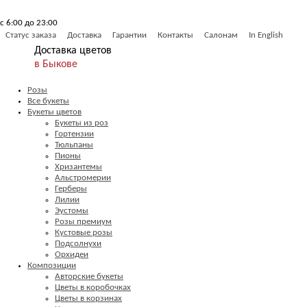
с 6:00 до 23:00
Статус заказа
Доставка
Гарантии
Контакты
Салонам
In English
Доставка цветов
в Быкове
Розы
Все букеты
Букеты цветов
Букеты из роз
Гортензии
Тюльпаны
Пионы
Хризантемы
Альстромерии
Герберы
Лилии
Эустомы
Розы премиум
Кустовые розы
Подсолнухи
Орхидеи
Композиции
Авторские букеты
Цветы в коробочках
Цветы в корзинах