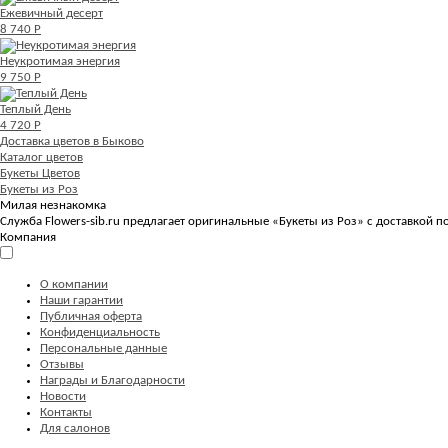
Ежевичный десерт
8 740 Р
Неукротимая энергия
9 750 Р
Теплый День
4 720 Р
Доставка цветов в Быково
Каталог цветов
Букеты Цветов
Букеты из Роз
Милая незнакомка
Служба Flowers-sib.ru предлагает оригинальные «Букеты из Роз» с доставкой 
Компания
О компании
Наши гарантии
Публичная оферта
Конфиденциальность
Персональные данные
Отзывы
Награды и Благодарности
Новости
Контакты
Для салонов