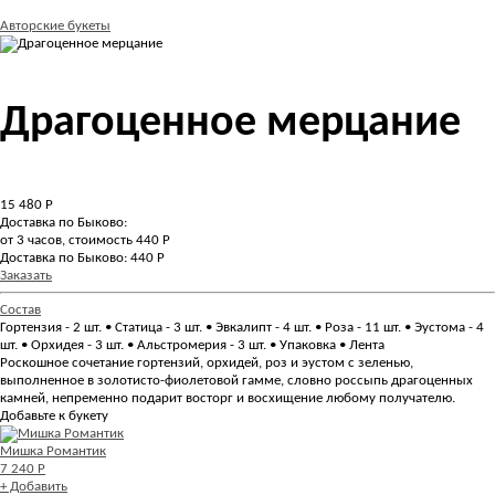
Авторские букеты
Драгоценное мерцание
15 480
Р
Доставка по Быково:
от 3 часов, стоимость 440 Р
Доставка по Быково: 440 Р
Заказать
Состав
Гортензия - 2 шт. • Статица - 3 шт. • Эвкалипт - 4 шт. • Роза - 11 шт. • Эустома - 4
шт. • Орхидея - 3 шт. • Альстромерия - 3 шт. • Упаковка • Лента
Роскошное сочетание гортензий, орхидей, роз и эустом с зеленью,
выполненное в золотисто-фиолетовой гамме, словно россыпь драгоценных
камней, непременно подарит восторг и восхищение любому получателю.
Добавьте к букету
Мишка Романтик
7 240 Р
+ Добавить