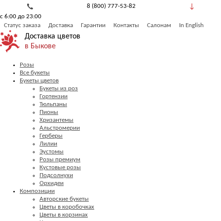
8 (800) 777-53-82
с 6:00 до 23:00
Обратный звонок
Статус заказа
Доставка
Гарантии
Контакты
Салонам
In English
Доставка цветов
в Быкове
Розы
Все букеты
Букеты цветов
Букеты из роз
Гортензии
Тюльпаны
Пионы
Хризантемы
Альстромерии
Герберы
Лилии
Эустомы
Розы премиум
Кустовые розы
Подсолнухи
Орхидеи
Композиции
Авторские букеты
Цветы в коробочках
Цветы в корзинах