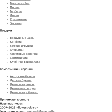
Букеты из Роз
Пионы
Герберы
Лилии
Хризантемы
Эустома
Подарки
Воздушные шары
Конфеты
Мягкие игрушки
Открытки
Фруктовые корзины
Сертификаты
Клубника в шоколаде
Композиции и корзины
Авторские букеты
Детские букеты
Цветы в корзинах
Цветочные сердца
Цветы в коробочках
Принимаем к оплате
Наши партнеры:
2009–2026 «
flowers-sib.ru
»
Электронная почта
welove@flowers-sib.ru