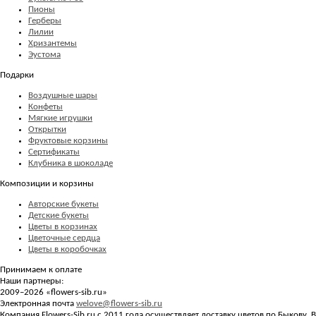
Пионы
Герберы
Лилии
Хризантемы
Эустома
Подарки
Воздушные шары
Конфеты
Мягкие игрушки
Открытки
Фруктовые корзины
Сертификаты
Клубника в шоколаде
Композиции и корзины
Авторские букеты
Детские букеты
Цветы в корзинах
Цветочные сердца
Цветы в коробочках
Принимаем к оплате
Наши партнеры:
2009–2026 «
flowers-sib.ru
»
Электронная почта
welove@flowers-sib.ru
Компания Flowers-Sib.ru с 2011 года осуществляет доставку цветов по Быкову. В