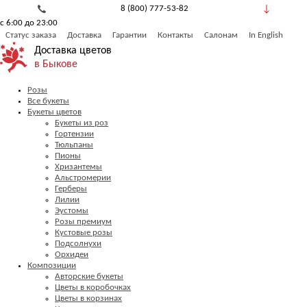
8 (800) 777-53-82
с 6:00 до 23:00
Обратный звонок
Статус заказа
Доставка
Гарантии
Контакты
Салонам
In English
Доставка цветов
в Быкове
Розы
Все букеты
Букеты цветов
Букеты из роз
Гортензии
Тюльпаны
Пионы
Хризантемы
Альстромерии
Герберы
Лилии
Эустомы
Розы премиум
Кустовые розы
Подсолнухи
Орхидеи
Композиции
Авторские букеты
Цветы в коробочках
Цветы в корзинах