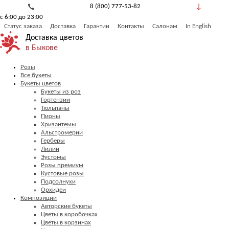
8 (800) 777-53-82
с 6:00 до 23:00
Обратный звонок
Статус заказа
Доставка
Гарантии
Контакты
Салонам
In English
Доставка цветов
в Быкове
Розы
Все букеты
Букеты цветов
Букеты из роз
Гортензии
Тюльпаны
Пионы
Хризантемы
Альстромерии
Герберы
Лилии
Эустомы
Розы премиум
Кустовые розы
Подсолнухи
Орхидеи
Композиции
Авторские букеты
Цветы в коробочках
Цветы в корзинах