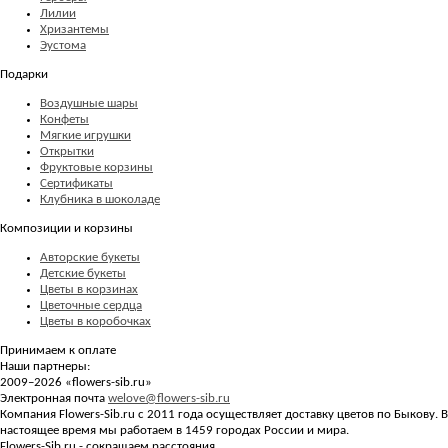
Лилии
Хризантемы
Эустома
Подарки
Воздушные шары
Конфеты
Мягкие игрушки
Открытки
Фруктовые корзины
Сертификаты
Клубника в шоколаде
Композиции и корзины
Авторские букеты
Детские букеты
Цветы в корзинах
Цветочные сердца
Цветы в коробочках
Принимаем к оплате
Наши партнеры:
2009–2026 «
flowers-sib.ru
»
Электронная почта
welove@flowers-sib.ru
Компания Flowers-Sib.ru с 2011 года осуществляет доставку цветов по Быкову. В
настоящее время мы работаем в 1459 городах России и мира.
Flowers-Sib.ru - сокращаем расстояния.